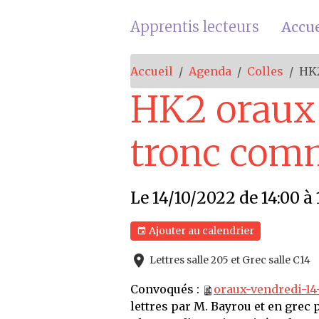
Apprentis lecteurs
Accue
Accueil
Agenda
Colles
HK2
HK2 oraux l
tronc co
Le 14/10/2022
de 14:00
à 
Ajouter au calendrier
Lettres salle 205 et Grec salle C14
Convoqués :
oraux-vendredi-14
lettres par M. Bayrou et en grec 